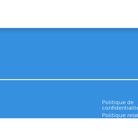
Politique de
confidentialit
Politique rela
cookies
Whistleblowi
 MEAUX
351 750 6663