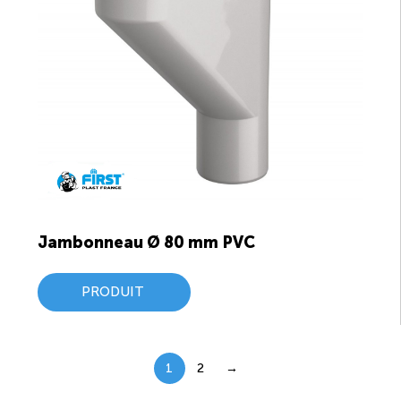
Jambonneau Ø 80 mm PVC
PRODUIT
1
2
→