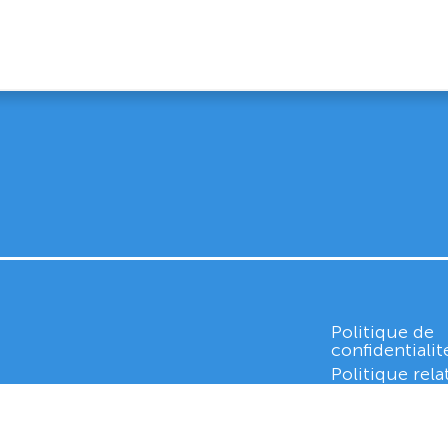
Politique de
confidentialit
Politique rela
cookies
Whistleblowi
 MEAUX
351 750 6663