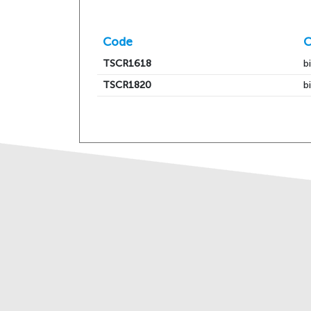
Code
C
TSCR1618
b
TSCR1820
b