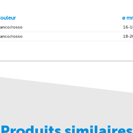
ouleur
ø m
ianco/rosso
16-1
ianco/rosso
18-2
Produits similaires