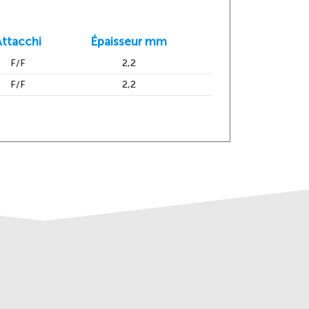
Attacchi
Épaisseur mm
F/F
2,2
F/F
2,2