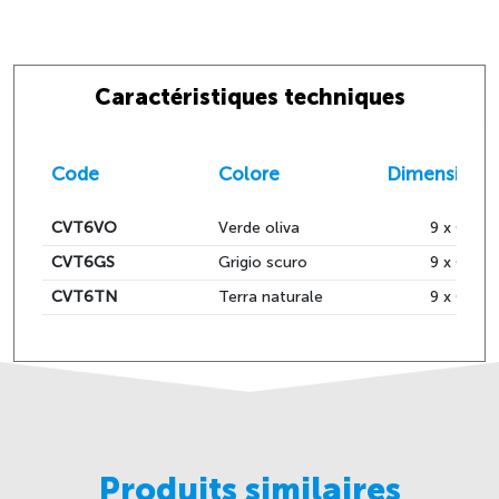
Caractéristiques techniques
Code
Colore
Dimension
CVT6VO
Verde oliva
9 x Ø 23
CVT6GS
Grigio scuro
9 x Ø 23
CVT6TN
Terra naturale
9 x Ø 23
Produits similaires