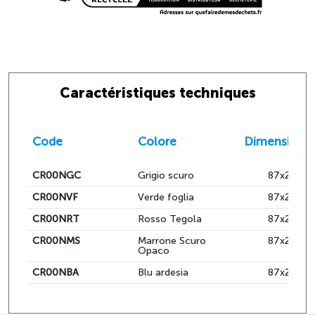
Caractéristiques techniques
Code
Colore
Dimension
CR00NGC
Grigio scuro
87x22x40
CR00NVF
Verde foglia
87x22x40
CR00NRT
Rosso Tegola
87x22x40
CR00NMS
Marrone Scuro
87x22x40
Opaco
CR00NBA
Blu ardesia
87x22x40